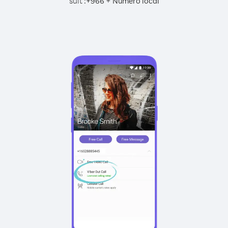
suit :
+
+
966
Numéro local