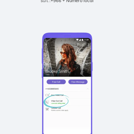
suit :
+
+
966
Numéro local