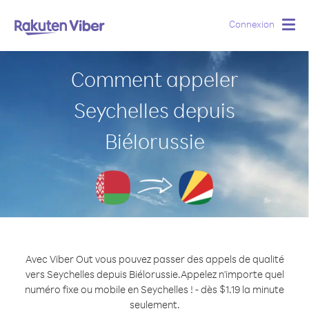
Connexion
Togg
navig
Comment appeler
Seychelles depuis
Biélorussie
Avec Viber Out vous pouvez passer des appels de qualité
vers Seychelles depuis Biélorussie.
Appelez n'importe quel
numéro fixe ou mobile en Seychelles ! - dès $1.19 la minute
seulement.