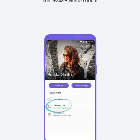
suit :
+
+
248
Numéro local