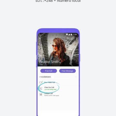
suit :
+
+
248
Numéro local