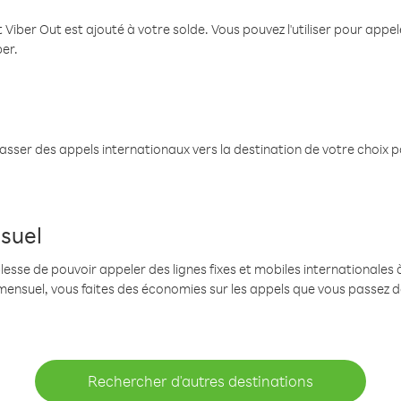
 Viber Out est ajouté à votre solde. Vous pouvez l'utiliser pour app
ber.
passer des appels internationaux vers la destination de votre choix 
suel
se de pouvoir appeler des lignes fixes et mobiles internationales à 
mensuel, vous faites des économies sur les appels que vous passez d
Rechercher d'autres destinations