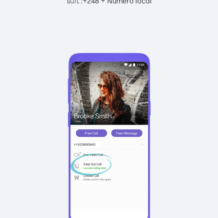
suit :
+
+
248
Numéro local