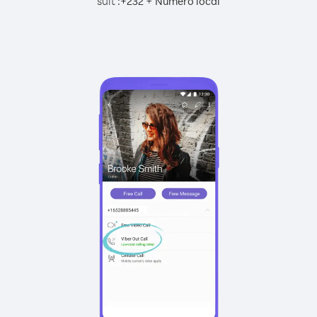
suit :
+
+
232
Numéro local