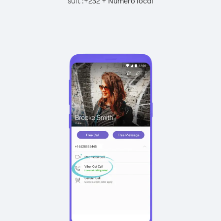
suit :
+
+
232
Numéro local