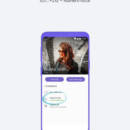
suit :
+
+
232
Numéro local