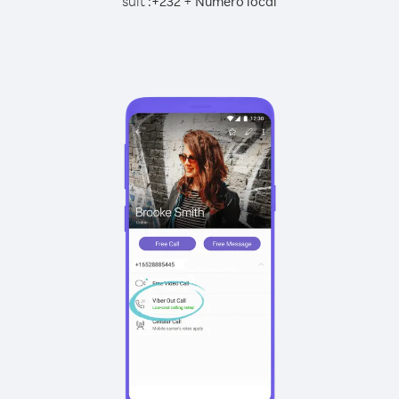
suit :
+
+
232
Numéro local