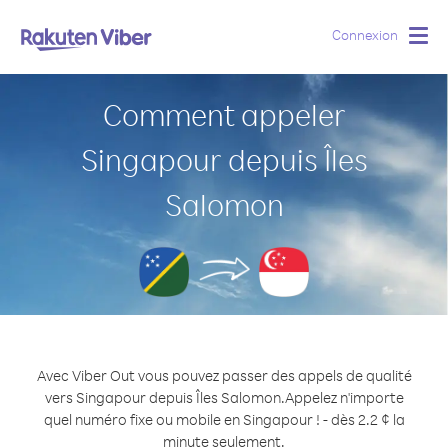
Connexion
Togg
navig
Comment appeler
Singapour depuis Îles
Salomon
Avec Viber Out vous pouvez passer des appels de qualité
vers Singapour depuis Îles Salomon.
Appelez n'importe
quel numéro fixe ou mobile en Singapour ! - dès 2.2 ¢ la
minute seulement.