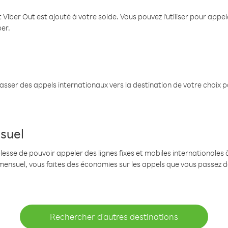
 Viber Out est ajouté à votre solde. Vous pouvez l'utiliser pour app
ber.
passer des appels internationaux vers la destination de votre choix 
suel
se de pouvoir appeler des lignes fixes et mobiles internationales à 
mensuel, vous faites des économies sur les appels que vous passez d
Rechercher d'autres destinations