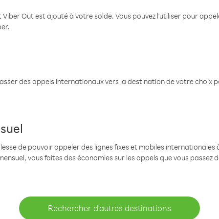
 Viber Out est ajouté à votre solde. Vous pouvez l'utiliser pour app
ber.
passer des appels internationaux vers la destination de votre choix 
suel
se de pouvoir appeler des lignes fixes et mobiles internationales à 
mensuel, vous faites des économies sur les appels que vous passez d
Rechercher d'autres destinations