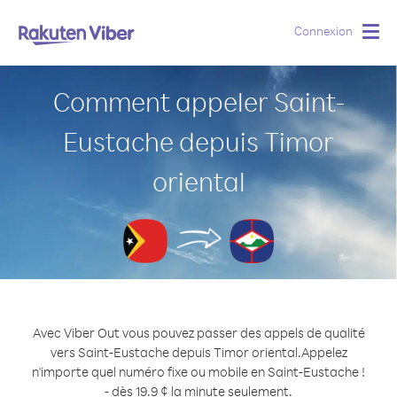
Connexion
Togg
navig
Comment appeler Saint-
Eustache depuis Timor
oriental
Avec Viber Out vous pouvez passer des appels de qualité
vers Saint-Eustache depuis Timor oriental.
Appelez
n'importe quel numéro fixe ou mobile en Saint-Eustache !
- dès 19.9 ¢ la minute seulement.