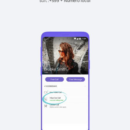
suit :
+
+
599
Numéro local