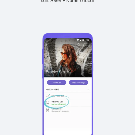
suit :
+
+
599
Numéro local