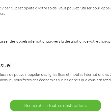
 Viber Out est ajouté à votre solde. Vous pouvez l'utiliser pour app
ber.
passer des appels internationaux vers la destination de votre choix 
suel
se de pouvoir appeler des lignes fixes et mobiles internationales à 
mensuel, vous faites des économies sur les appels que vous passez d
Rechercher d'autres destinations