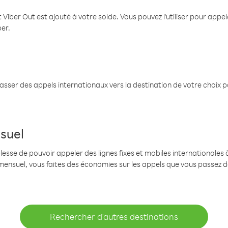
 Viber Out est ajouté à votre solde. Vous pouvez l'utiliser pour app
ber.
passer des appels internationaux vers la destination de votre choix 
suel
se de pouvoir appeler des lignes fixes et mobiles internationales à 
mensuel, vous faites des économies sur les appels que vous passez d
Rechercher d'autres destinations