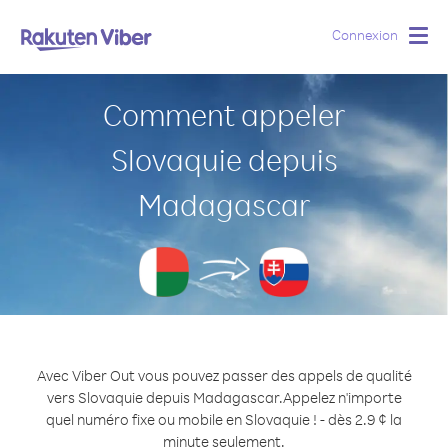
Connexion
Togg
navig
Comment appeler
Slovaquie depuis
Madagascar
Avec Viber Out vous pouvez passer des appels de qualité
vers Slovaquie depuis Madagascar.
Appelez n'importe
quel numéro fixe ou mobile en Slovaquie ! - dès 2.9 ¢ la
minute seulement.