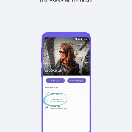
suit :
+
+
386
Numéro local