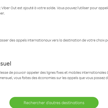
 Viber Out est ajouté à votre solde. Vous pouvez l'utiliser pour app
ber.
passer des appels internationaux vers la destination de votre choix 
suel
se de pouvoir appeler des lignes fixes et mobiles internationales à 
mensuel, vous faites des économies sur les appels que vous passez d
Rechercher d'autres destinations