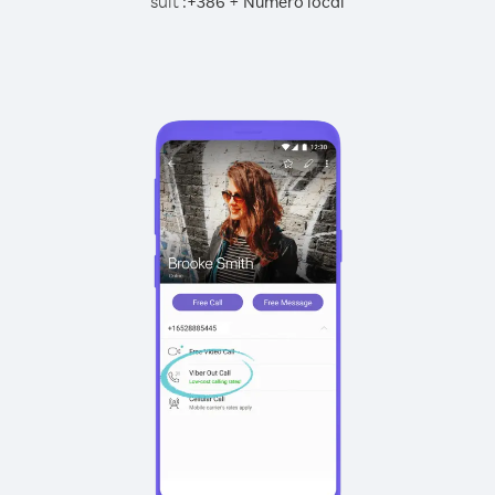
suit :
+
+
386
Numéro local