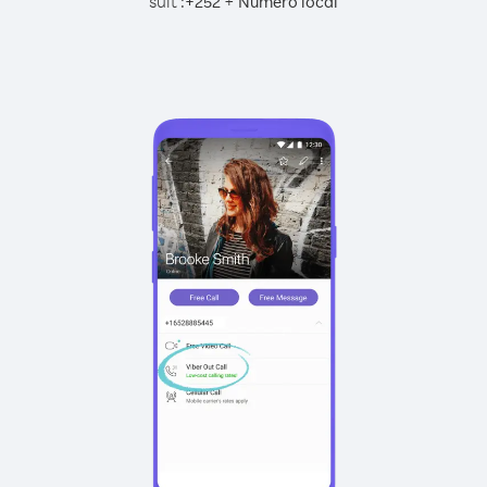
suit :
+
+
252
Numéro local