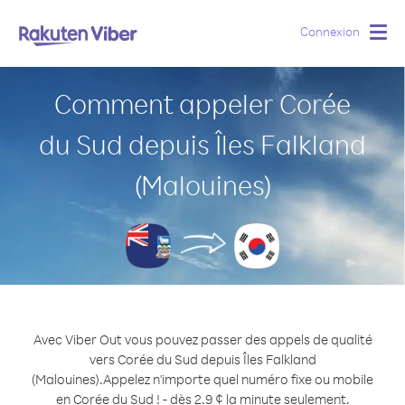
Connexion
Togg
navig
Comment appeler Corée
du Sud depuis Îles Falkland
(Malouines)
Avec Viber Out vous pouvez passer des appels de qualité
vers Corée du Sud depuis Îles Falkland
(Malouines).
Appelez n'importe quel numéro fixe ou mobile
en Corée du Sud ! - dès 2.9 ¢ la minute seulement.