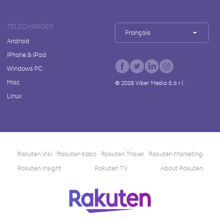
TÉLÉCHARGER
Français
Android
iPhone & iPad
Windows PC
Mac
©
2026
Viber Media S.à r.l.
Linux
Rakuten Viki
Rakuten Kobo
Rakuten Travel
Rakuten Marketing
Rakuten Insight
Rakuten TV
About Rakuten