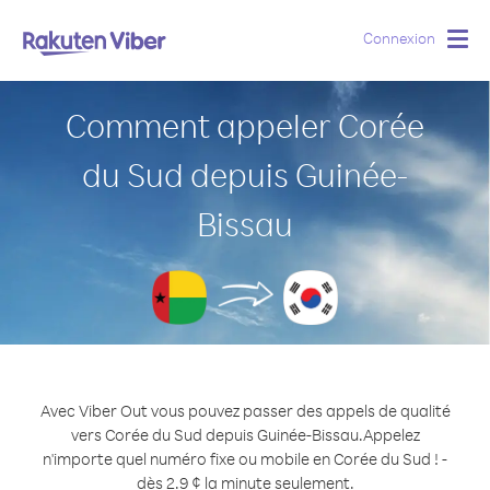
Connexion
Togg
navig
Comment appeler Corée
du Sud depuis Guinée-
Bissau
Avec Viber Out vous pouvez passer des appels de qualité
vers Corée du Sud depuis Guinée-Bissau.
Appelez
n'importe quel numéro fixe ou mobile en Corée du Sud ! -
dès 2.9 ¢ la minute seulement.