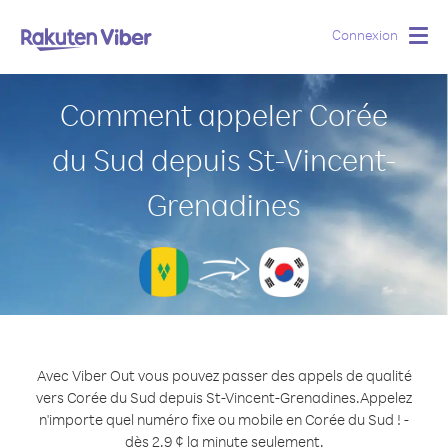
Connexion
Togg
navig
Comment appeler Corée
du Sud depuis St-Vincent-
Grenadines
Avec Viber Out vous pouvez passer des appels de qualité
vers Corée du Sud depuis St-Vincent-Grenadines.
Appelez
n'importe quel numéro fixe ou mobile en Corée du Sud ! -
dès 2.9 ¢ la minute seulement.