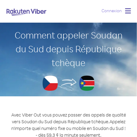
Connexion
Togg
navig
Comment appeler Soudan
du Sud depuis République
tchèque
Avec Viber Out vous pouvez passer des appels de qualité
vers Soudan du Sud depuis République tchèque.
Appelez
n'importe quel numéro fixe ou mobile en Soudan du Sud !
- dès 59.3 ¢ la minute seulement.