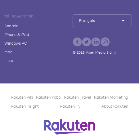
TÉLÉCHARGER
Français
Android
iPhone & iPad
Windows PC
Mac
©
2026
Viber Media S.à r.l.
Linux
Rakuten Viki
Rakuten Kobo
Rakuten Travel
Rakuten Marketing
Rakuten Insight
Rakuten TV
About Rakuten