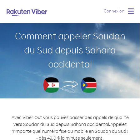
Connexion
Togg
navig
Comment appeler Soudan
du Sud depuis Sahara
occidental
Avec Viber Out vous pouvez passer des appels de qualité
vers Soudan du Sud depuis Sahara occidental.
Appelez
n'importe quel numéro fixe ou mobile en Soudan du Sud !
- dès 49.0 ¢ la minute seulement.