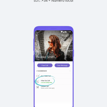
suit :
+
+
34
Numéro local