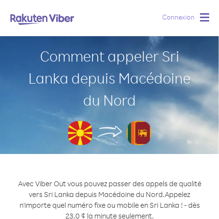
Connexion
Togg
navig
Comment appeler Sri
Lanka depuis Macédoine
du Nord
Avec Viber Out vous pouvez passer des appels de qualité
vers Sri Lanka depuis Macédoine du Nord.
Appelez
n'importe quel numéro fixe ou mobile en Sri Lanka ! - dès
23.0 ¢ la minute seulement.