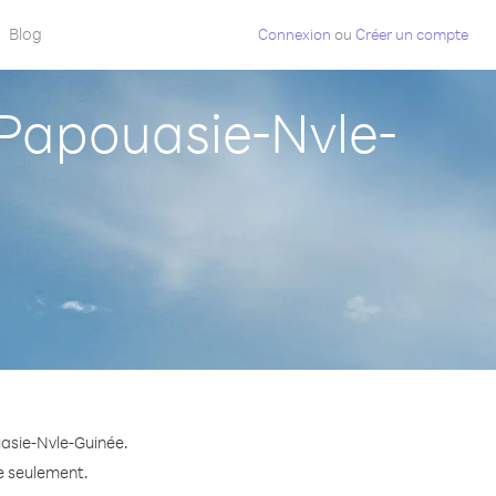
Blog
Connexion
ou
Créer un compte
Papouasie-Nvle-
uasie-Nvle-Guinée.
te seulement.