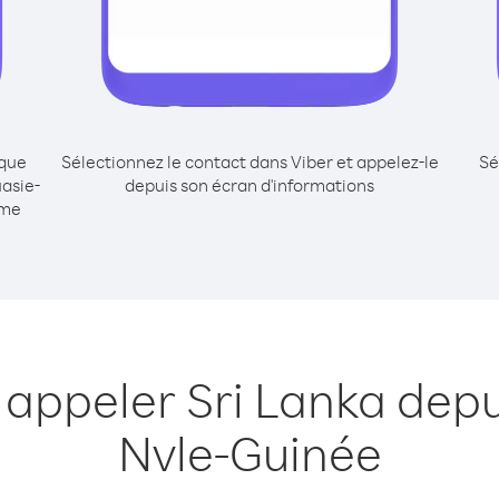
ique
Sélectionnez le contact dans Viber et appelez-le
Sé
asie-
depuis son écran d'informations
mme
 appeler Sri Lanka dep
Nvle-Guinée