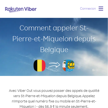
Connexion
Togg
navig
Comment appeler St-
Pierre-et-Miquelon depuis
Belgique
Avec Viber Out vous pouvez passer des appels de qualité
vers St-Pierre-et-Miquelon depuis Belgique.
Appelez
n'importe quel numéro fixe ou mobile en St-Pierre-et-
Miquelon ! - dès 56.9 ¢ la minute seulement.