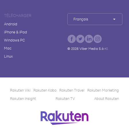
TÉLÉCHARGER
Français
Android
iPhone & iPad
Windows PC
Mac
©
2026
Viber Media S.à r.l.
Linux
Rakuten Viki
Rakuten Kobo
Rakuten Travel
Rakuten Marketing
Rakuten Insight
Rakuten TV
About Rakuten