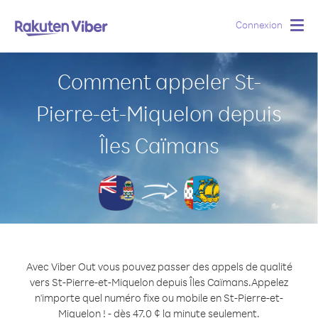
Connexion
Togg
navig
Comment appeler St-
Pierre-et-Miquelon depuis
Îles Caïmans
Avec Viber Out vous pouvez passer des appels de qualité
vers St-Pierre-et-Miquelon depuis Îles Caïmans.
Appelez
n'importe quel numéro fixe ou mobile en St-Pierre-et-
Miquelon ! - dès 47.0 ¢ la minute seulement.