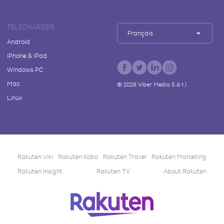
TÉLÉCHARGER
Français
Android
iPhone & iPad
Windows PC
Mac
©
2026
Viber Media S.à r.l.
Linux
Rakuten Viki
Rakuten Kobo
Rakuten Travel
Rakuten Marketing
Rakuten Insight
Rakuten TV
About Rakuten