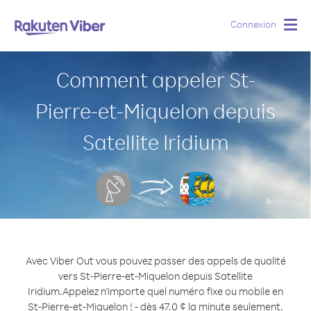
Connexion
Togg
navig
Comment appeler St-
Pierre-et-Miquelon depuis
Satellite Iridium
Avec Viber Out vous pouvez passer des appels de qualité
vers St-Pierre-et-Miquelon depuis Satellite
Iridium.
Appelez n'importe quel numéro fixe ou mobile en
St-Pierre-et-Miquelon ! - dès 47.0 ¢ la minute seulement.