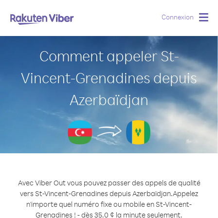
Connexion
Togg
navig
Comment appeler St-
Vincent-Grenadines depuis
Azerbaïdjan
Avec Viber Out vous pouvez passer des appels de qualité
vers St-Vincent-Grenadines depuis Azerbaïdjan.
Appelez
n'importe quel numéro fixe ou mobile en St-Vincent-
Grenadines ! - dès 35.0 ¢ la minute seulement.