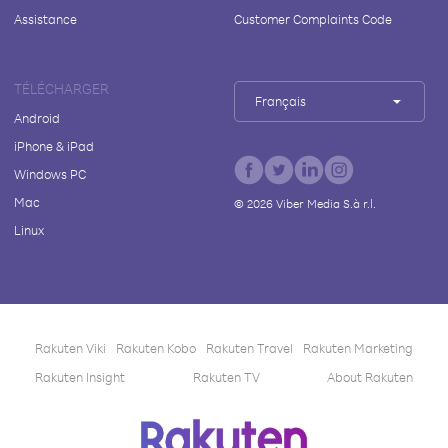
Assistance
Customer Complaints Code
TÉLÉCHARGER
Français
Android
iPhone & iPad
Windows PC
Mac
©
2026
Viber Media S.à r.l.
Linux
Rakuten Viki
Rakuten Kobo
Rakuten Travel
Rakuten Marketing
Rakuten Insight
Rakuten TV
About Rakuten