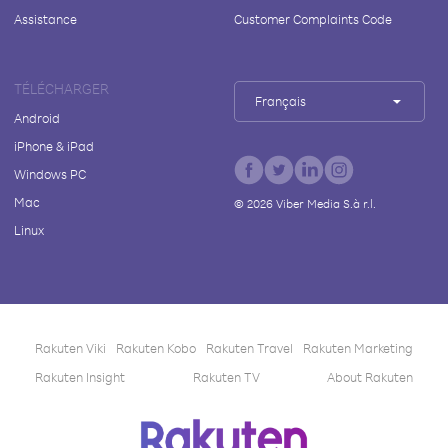
Assistance
Customer Complaints Code
TÉLÉCHARGER
Français
Android
iPhone & iPad
Windows PC
Mac
©
2026
Viber Media S.à r.l.
Linux
Rakuten Viki
Rakuten Kobo
Rakuten Travel
Rakuten Marketing
Rakuten Insight
Rakuten TV
About Rakuten