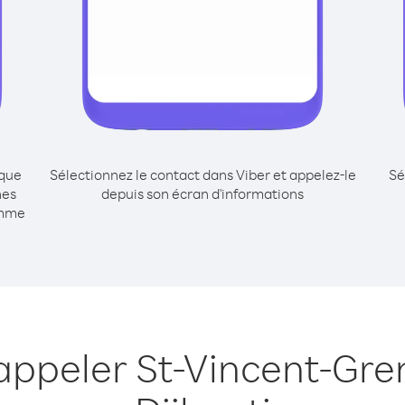
ique
Sélectionnez le contact dans Viber et appelez-le
Sé
nes
depuis son écran d'informations
omme
 appeler St-Vincent-Gre