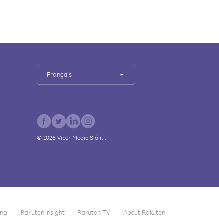
Français
©
2026
Viber Media S.à r.l.
ing
Rakuten Insight
Rakuten TV
About Rakuten