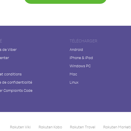
É
TÉLÉCHARGER
s de Viber
Android
enter
iPhone & iPad
Windows PC
et conditions
Mac
e de confidentialité
Linux
r Complaints Code
Rakuten Viki
Rakuten Kobo
Rakuten Travel
Rakuten Market