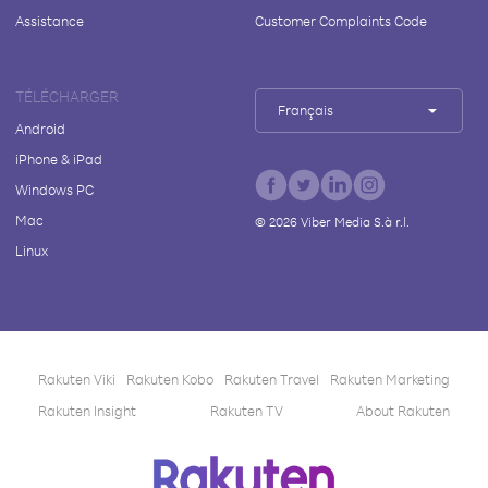
Assistance
Customer Complaints Code
TÉLÉCHARGER
Français
Android
iPhone & iPad
Windows PC
Mac
©
2026
Viber Media S.à r.l.
Linux
Rakuten Viki
Rakuten Kobo
Rakuten Travel
Rakuten Marketing
Rakuten Insight
Rakuten TV
About Rakuten