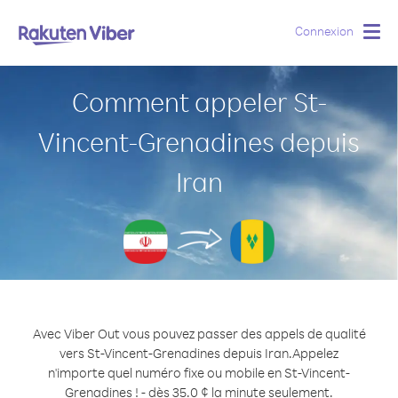
Connexion
Togg
navig
Comment appeler St-
Vincent-Grenadines depuis
Iran
Avec Viber Out vous pouvez passer des appels de qualité
vers St-Vincent-Grenadines depuis Iran.
Appelez
n'importe quel numéro fixe ou mobile en St-Vincent-
Grenadines ! - dès 35.0 ¢ la minute seulement.