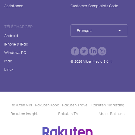
Assistance
Customer Complaints Code
TÉLÉCHARGER
Français
Android
iPhone & iPad
Windows PC
Mac
©
2026
Viber Media S.à r.l.
Linux
Rakuten Viki
Rakuten Kobo
Rakuten Travel
Rakuten Marketing
Rakuten Insight
Rakuten TV
About Rakuten