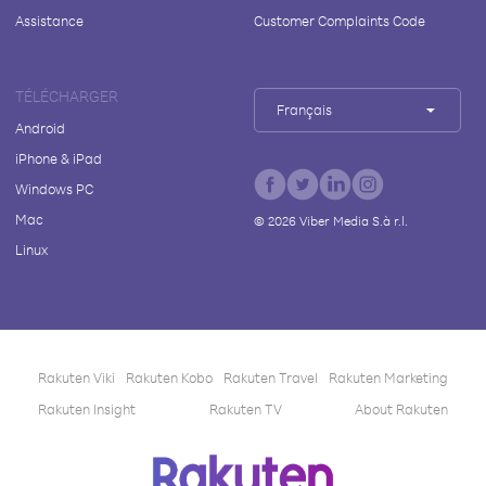
Assistance
Customer Complaints Code
TÉLÉCHARGER
Français
Android
iPhone & iPad
Windows PC
Mac
©
2026
Viber Media S.à r.l.
Linux
Rakuten Viki
Rakuten Kobo
Rakuten Travel
Rakuten Marketing
Rakuten Insight
Rakuten TV
About Rakuten