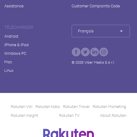
Assistance
Customer Complaints Code
TÉLÉCHARGER
Français
Android
iPhone & iPad
Windows PC
Mac
©
2026
Viber Media S.à r.l.
Linux
Rakuten Viki
Rakuten Kobo
Rakuten Travel
Rakuten Marketing
Rakuten Insight
Rakuten TV
About Rakuten