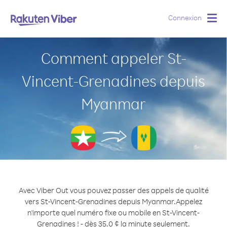
Connexion
Togg
navig
Comment appeler St-
Vincent-Grenadines depuis
Myanmar
Avec Viber Out vous pouvez passer des appels de qualité
vers St-Vincent-Grenadines depuis Myanmar.
Appelez
n'importe quel numéro fixe ou mobile en St-Vincent-
Grenadines ! - dès 35.0 ¢ la minute seulement.