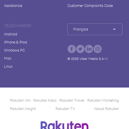
Assistance
Customer Complaints Code
TÉLÉCHARGER
Français
Android
iPhone & iPad
Windows PC
Mac
©
2026
Viber Media S.à r.l.
Linux
Rakuten Viki
Rakuten Kobo
Rakuten Travel
Rakuten Marketing
Rakuten Insight
Rakuten TV
About Rakuten