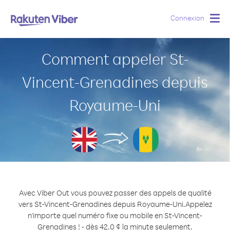
Connexion
Togg
navig
Comment appeler St-
Vincent-Grenadines depuis
Royaume-Uni
Avec Viber Out vous pouvez passer des appels de qualité
vers St-Vincent-Grenadines depuis Royaume-Uni.
Appelez
n'importe quel numéro fixe ou mobile en St-Vincent-
Grenadines ! - dès 42.0 ¢ la minute seulement.