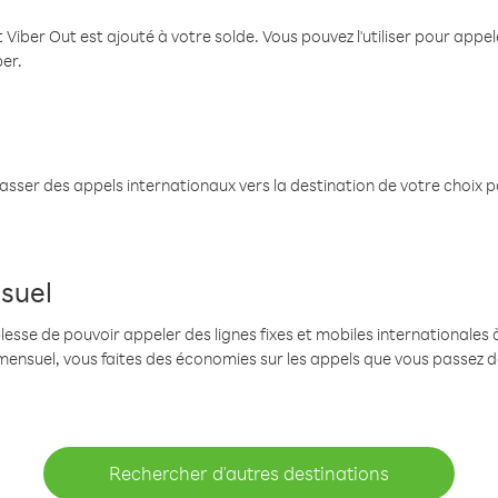
 Viber Out est ajouté à votre solde. Vous pouvez l'utiliser pour app
ber.
passer des appels internationaux vers la destination de votre choix 
suel
se de pouvoir appeler des lignes fixes et mobiles internationales à 
mensuel, vous faites des économies sur les appels que vous passez d
Rechercher d'autres destinations