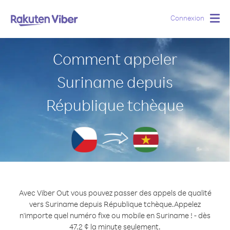
Connexion
Togg
navig
Comment appeler
Suriname depuis
République tchèque
Avec Viber Out vous pouvez passer des appels de qualité
vers Suriname depuis République tchèque.
Appelez
n'importe quel numéro fixe ou mobile en Suriname ! - dès
47.2 ¢ la minute seulement.