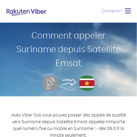
Connexion
Togg
navig
Comment appeler
Suriname depuis Satellite
Emsat
Avec Viber Out vous pouvez passer des appels de qualité
vers Suriname depuis Satellite Emsat.
Appelez n'importe
quel numéro fixe ou mobile en Suriname ! - dès 39.0 ¢ la
minute seulement.