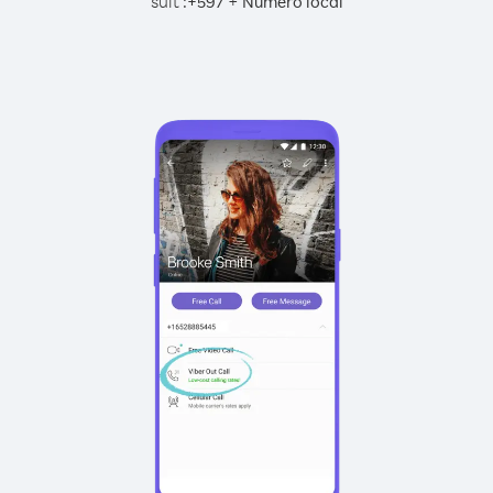
suit :
+
+
597
Numéro local