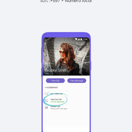
suit :
+
+
597
Numéro local