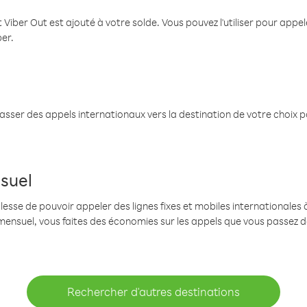
 Viber Out est ajouté à votre solde. Vous pouvez l'utiliser pour app
ber.
passer des appels internationaux vers la destination de votre choix 
suel
se de pouvoir appeler des lignes fixes et mobiles internationales à 
mensuel, vous faites des économies sur les appels que vous passez d
Rechercher d'autres destinations