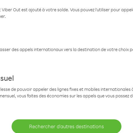
 Viber Out est ajouté à votre solde. Vous pouvez l'utiliser pour app
ber.
passer des appels internationaux vers la destination de votre choix 
suel
se de pouvoir appeler des lignes fixes et mobiles internationales à 
mensuel, vous faites des économies sur les appels que vous passez d
Rechercher d'autres destinations